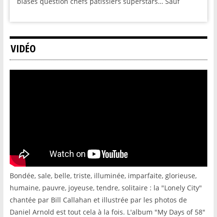
blasés question chefs pâtissiers superstars… Sauf
VIDÉO
Bondée, sale, belle, triste, illuminée, imparfaite, glorieuse,
humaine, pauvre, joyeuse, tendre, solitaire : la "Lonely City"
chantée par Bill Callahan et illustrée par les photos de
Daniel Arnold est tout cela à la fois. L'album "My Days of 58"