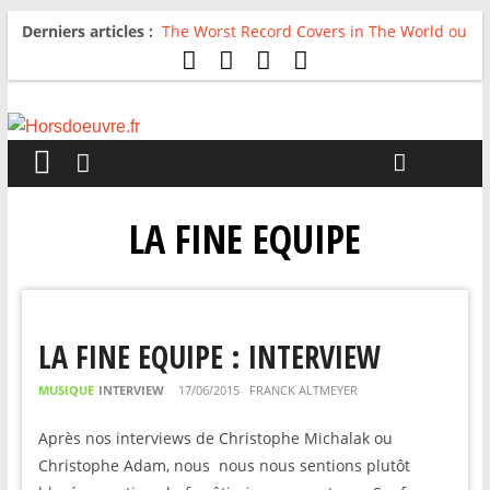
Derniers articles :
The Worst Record Covers in The World ou
Comment rire du pire
Avril 2026 : C’est dans les vieux pots
qu’on fait les meilleurs loops !
Salvaation : Electro Ladyland
For The First Time, Again : Tyler Ballgame
plie le game
Radio HDO #54 : Just be Good
LA FINE EQUIPE
LA FINE EQUIPE : INTERVIEW
MUSIQUE
INTERVIEW
17/06/2015
FRANCK ALTMEYER
Après nos interviews de Christophe Michalak ou
Christophe Adam, nous nous nous sentions plutôt