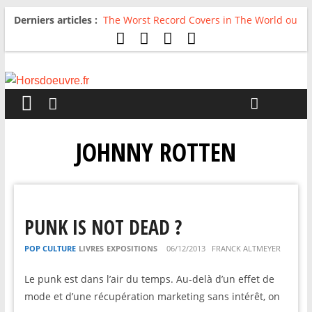
Derniers articles :
The Worst Record Covers in The World ou
Comment rire du pire
Avril 2026 : C’est dans les vieux pots
qu’on fait les meilleurs loops !
Salvaation : Electro Ladyland
For The First Time, Again : Tyler Ballgame
plie le game
Radio HDO #54 : Just be Good
JOHNNY ROTTEN
PUNK IS NOT DEAD ?
POP CULTURE
LIVRES
EXPOSITIONS
06/12/2013
FRANCK ALTMEYER
Le punk est dans l’air du temps. Au-delà d’un effet de
mode et d’une récupération marketing sans intérêt, on