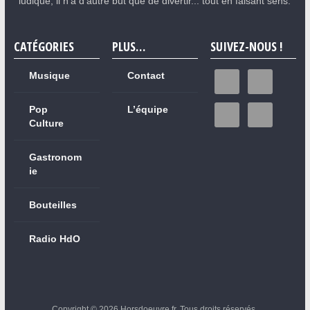
ludique, il n'a d'autre but que de divertir... tout en faisant sens.
CATÉGORIES
PLUS…
SUIVEZ-NOUS !
Musique
Contact
Pop
L’équipe
Culture
Gastronom
ie
Bouteilles
Radio HdO
Copyright © 2026
Horsdoeuvre.fr
. Tous droits réservés.