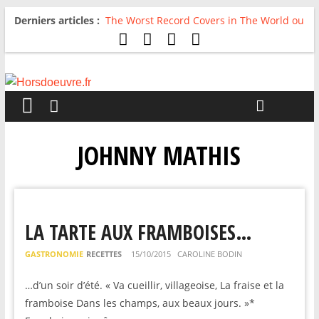
Derniers articles :
The Worst Record Covers in The World ou
Comment rire du pire
Avril 2026 : C’est dans les vieux pots
qu’on fait les meilleurs loops !
Salvaation : Electro Ladyland
For The First Time, Again : Tyler Ballgame
plie le game
Radio HDO #54 : Just be Good
JOHNNY MATHIS
LA TARTE AUX FRAMBOISES…
GASTRONOMIE
RECETTES
15/10/2015
CAROLINE BODIN
…d’un soir d’été. « Va cueillir, villageoise, La fraise et la
framboise Dans les champs, aux beaux jours. »*