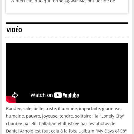
Winterfield, duo qui forme Jagwar Ma, ont décidé de
VIDÉO
Bondée, sale, belle, triste, illuminée, imparfaite, glorieuse,
humaine, pauvre, joyeuse, tendre, solitaire : la "Lonely City"
chantée par Bill Callahan et illustrée par les photos de
Daniel Arnold est tout cela à la fois. L'album "My Days of 58"