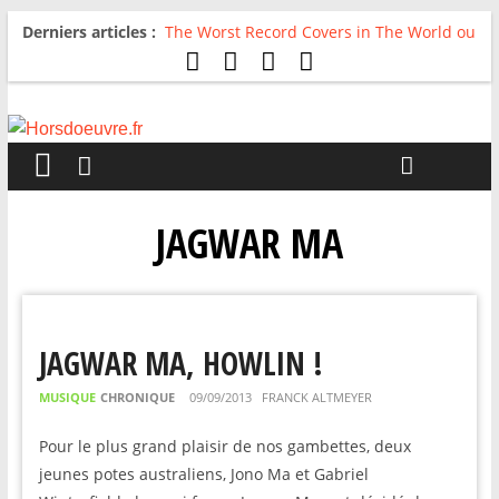
Derniers articles :
The Worst Record Covers in The World ou
Comment rire du pire
Avril 2026 : C’est dans les vieux pots
qu’on fait les meilleurs loops !
Salvaation : Electro Ladyland
For The First Time, Again : Tyler Ballgame
plie le game
Radio HDO #54 : Just be Good
JAGWAR MA
JAGWAR MA, HOWLIN !
MUSIQUE
CHRONIQUE
09/09/2013
FRANCK ALTMEYER
Pour le plus grand plaisir de nos gambettes, deux
jeunes potes australiens, Jono Ma et Gabriel