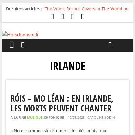
Derniers articles :
The Worst Record Covers in The World ou
Comment rire du pire
Avril 2026 : C’est dans les vieux pots
qu’on fait les meilleurs loops !
Salvaation : Electro Ladyland
For The First Time, Again : Tyler Ballgame
plie le game
Radio HDO #54 : Just be Good
IRLANDE
RÓIS – MO LÉAN : EN IRLANDE,
LES MORTS PEUVENT CHANTER
A LA UNE
MUSIQUE
CHRONIQUE
17/03/2025
CAROLINE BODIN
« Nous sommes sincèrement désolés, mais nous