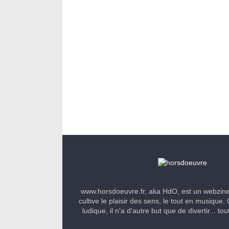
www.horsdoeuvre.fr, aka HdO, est un webzin
cultive le plaisir des sens, le tout en musique. 
ludique, il n'a d'autre but que de divertir... to