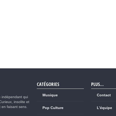
CATÉGORIES
PLUS…
Musique
Contact
e indépendant qui
Curieux, insolite et
ut en faisant sens.
Pop Culture
L’équipe