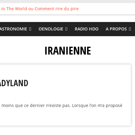
 in The World ou Comment rire du pire
s vieux pots qu’on fait les meilleurs loops !
land
 : Tyler Ballgame plie le game
ASTRONOMIE
OENOLOGIE
RADIO HDO
A PROPOS
 Good
IRANIENNE
LADYLAND
 à moins que ce dernier n’existe pas. Lorsque l’on m’a proposé