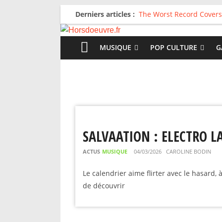
Derniers articles :
The Worst Record Covers
Avril 2026 : C’est dans le
Salvaation : Electro Lady
For The First Time, Again
MUSIQUE
POP CULTURE
G
Radio HDO #54 : Just be
SALVAATION : ELECTRO 
ACTUS
MUSIQUE
04/03/2026
CAROLINE BODIN
Le calendrier aime flirter avec le hasard,
de découvrir