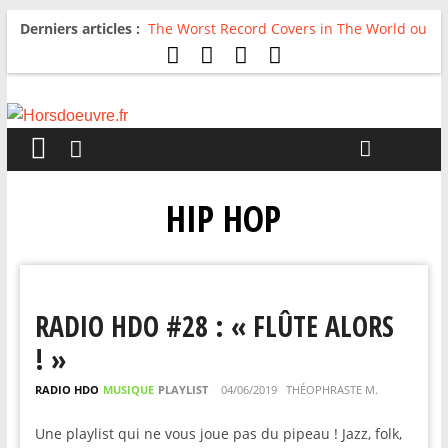
Derniers articles :
The Worst Record Covers in The World ou
Comment rire du pire
Avril 2026 : C’est dans les vieux pots
qu’on fait les meilleurs loops !
Salvaation : Electro Ladyland
For The First Time, Again : Tyler Ballgame
plie le game
Radio HDO #54 : Just be Good
HIP HOP
RADIO HDO #28 : « FLÛTE ALORS
! »
RADIO HDO
MUSIQUE
PLAYLIST
04/06/2019
THÉOPHRASTE M.
Une playlist qui ne vous joue pas du pipeau ! Jazz, folk,