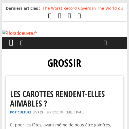
Derniers articles :
The Worst Record Covers in The World ou
Comment rire du pire
Avril 2026 : C’est dans les vieux pots
qu’on fait les meilleurs loops !
Salvaation : Electro Ladyland
For The First Time, Again : Tyler Ballgame
plie le game
Radio HDO #54 : Just be Good
GROSSIR
LES CAROTTES RENDENT-ELLES
AIMABLES ?
POP CULTURE
LIVRES
20/12/2010
EMILIE PAUL
Et pour les fêtes, avant même de nous être goinfrés,