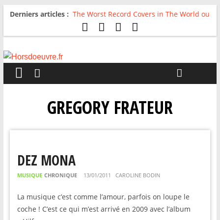
Derniers articles :
The Worst Record Covers in The World ou
Comment rire du pire
Avril 2026 : C’est dans les vieux pots
qu’on fait les meilleurs loops !
Salvaation : Electro Ladyland
For The First Time, Again : Tyler Ballgame
plie le game
Radio HDO #54 : Just be Good
GREGORY FRATEUR
DEZ MONA
MUSIQUE
CHRONIQUE
13/01/2011
CAROLINE BODIN
La musique c’est comme l’amour, parfois on loupe le
coche ! C’est ce qui m’est arrivé en 2009 avec l’album