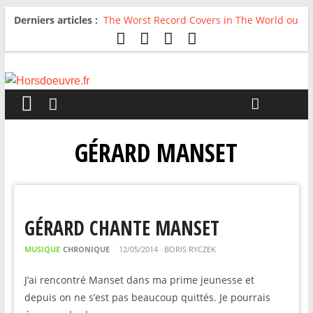
Derniers articles :
The Worst Record Covers in The World ou
Comment rire du pire
Avril 2026 : C’est dans les vieux pots
qu’on fait les meilleurs loops !
Salvaation : Electro Ladyland
For The First Time, Again : Tyler Ballgame
plie le game
Radio HDO #54 : Just be Good
GÉRARD MANSET
GÉRARD CHANTE MANSET
MUSIQUE
CHRONIQUE
12/05/2014
BORIS RYCZEK
J’ai rencontré Manset dans ma prime jeunesse et
depuis on ne s’est pas beaucoup quittés. Je pourrais