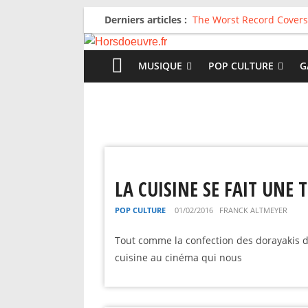
Derniers articles :
The Worst Record Covers
Avril 2026 : C’est dans le
Salvaation : Electro Lady
For The First Time, Again
MUSIQUE
POP CULTURE
G
Radio HDO #54 : Just be
LA CUISINE SE FAIT UNE 
POP CULTURE
01/02/2016
FRANCK ALTMEYER
Tout comme la confection des dorayakis d
cuisine au cinéma qui nous