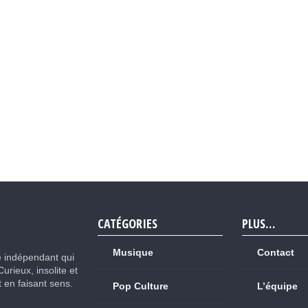
CATÉGORIES
PLUS…
Musique
Contact
e indépendant qui
Curieux, insolite et
ut en faisant sens.
Pop Culture
L’équipe