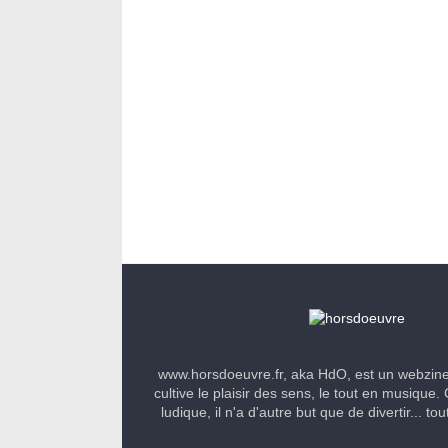
www.horsdoeuvre.fr, aka HdO, est un webzin
cultive le plaisir des sens, le tout en musique. 
ludique, il n'a d'autre but que de divertir... to