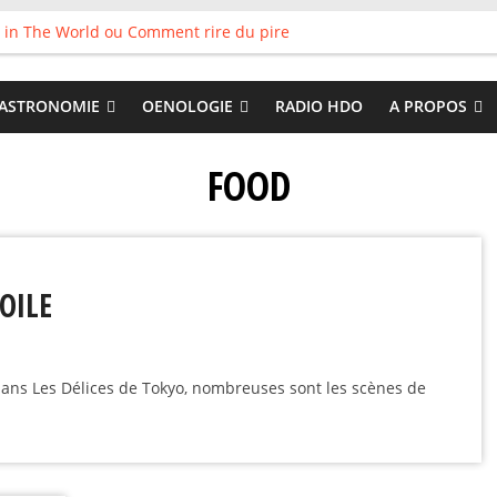
 in The World ou Comment rire du pire
s vieux pots qu’on fait les meilleurs loops !
land
 : Tyler Ballgame plie le game
ASTRONOMIE
OENOLOGIE
RADIO HDO
A PROPOS
 Good
FOOD
TOILE
ans Les Délices de Tokyo, nombreuses sont les scènes de