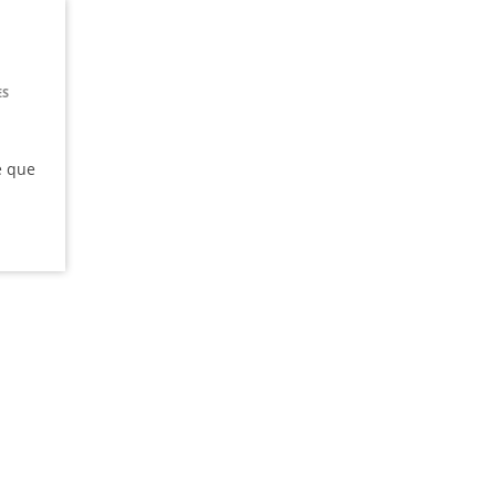
ES
e que