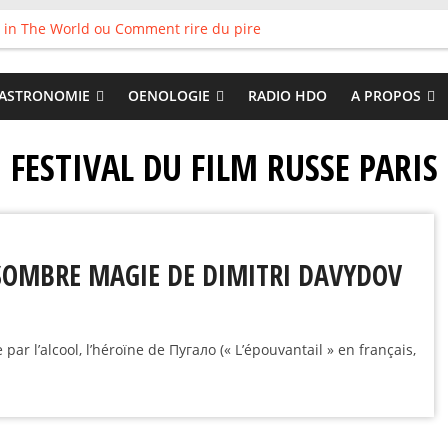
 in The World ou Comment rire du pire
s vieux pots qu’on fait les meilleurs loops !
land
 : Tyler Ballgame plie le game
ASTRONOMIE
OENOLOGIE
RADIO HDO
A PROPOS
 Good
FESTIVAL DU FILM RUSSE PARIS
 SOMBRE MAGIE DE DIMITRI DAVYDOV
ar l’alcool, l’héroïne de Пугало (« L’épouvantail » en français,