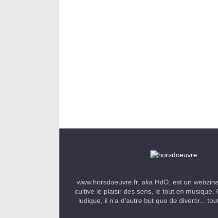
www.horsdoeuvre.fr, aka HdO, est un webzin
cultive le plaisir des sens, le tout en musique. 
ludique, il n'a d'autre but que de divertir... to