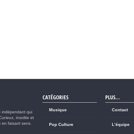
CATÉGORIES
PLUS…
Musique
Contact
e indépendant qui
Curieux, insolite et
ut en faisant sens.
Pop Culture
L’équipe