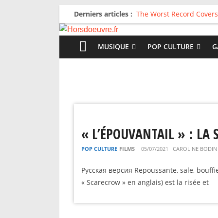
Derniers articles :
The Worst Record Covers
Avril 2026 : C’est dans le
Salvaation : Electro Lady
For The First Time, Again
MUSIQUE
POP CULTURE
G
Radio HDO #54 : Just be
« L’ÉPOUVANTAIL » : LA
POP CULTURE
FILMS
05/07/2021
CAROLINE BODIN
Русская версия Repoussante, sale, bouffie p
« Scarecrow » en anglais) est la risée et