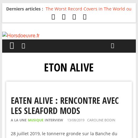
Derniers articles :
The Worst Record Covers in The World ou
Comment rire du pire
Avril 2026 : C’est dans les vieux pots
qu’on fait les meilleurs loops !
Salvaation : Electro Ladyland
For The First Time, Again : Tyler Ballgame
plie le game
Radio HDO #54 : Just be Good
ETON ALIVE
EATEN ALIVE : RENCONTRE AVEC
LES SLEAFORD MODS
A LA UNE
MUSIQUE
INTERVIEW
13/08/2019
CAROLINE BODIN
28 juillet 2019, le tonnerre gronde sur la Banche du