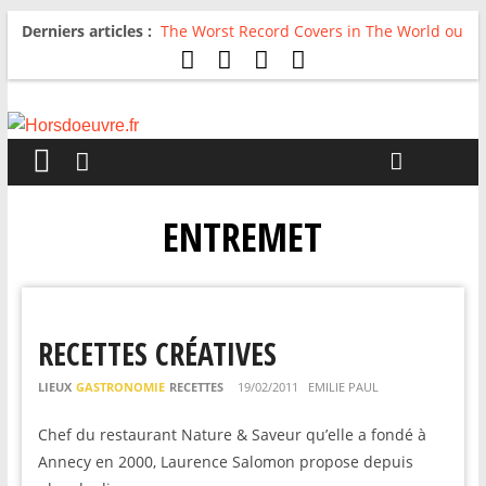
Derniers articles :
The Worst Record Covers in The World ou
Comment rire du pire
Avril 2026 : C’est dans les vieux pots
qu’on fait les meilleurs loops !
Salvaation : Electro Ladyland
For The First Time, Again : Tyler Ballgame
plie le game
Radio HDO #54 : Just be Good
ENTREMET
RECETTES CRÉATIVES
LIEUX
GASTRONOMIE
RECETTES
19/02/2011
EMILIE PAUL
Chef du restaurant Nature & Saveur qu’elle a fondé à
Annecy en 2000, Laurence Salomon propose depuis