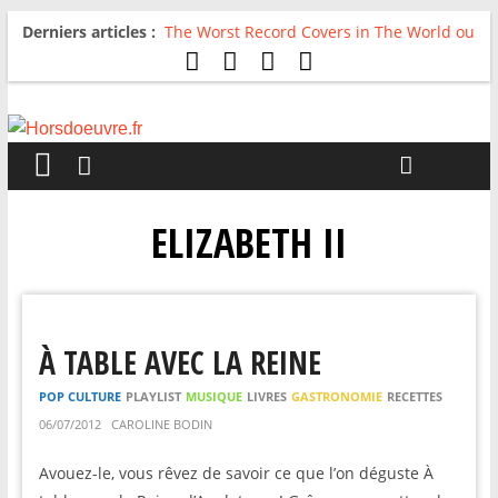
Derniers articles :
The Worst Record Covers in The World ou
Comment rire du pire
Avril 2026 : C’est dans les vieux pots
qu’on fait les meilleurs loops !
Salvaation : Electro Ladyland
For The First Time, Again : Tyler Ballgame
plie le game
Radio HDO #54 : Just be Good
ELIZABETH II
À TABLE AVEC LA REINE
POP CULTURE
PLAYLIST
MUSIQUE
LIVRES
GASTRONOMIE
RECETTES
06/07/2012
CAROLINE BODIN
Avouez-le, vous rêvez de savoir ce que l’on déguste À