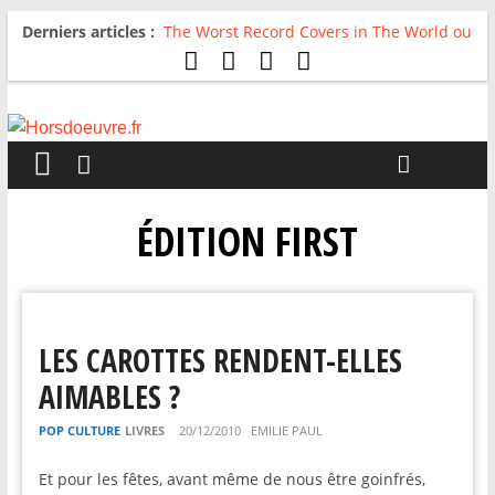
Derniers articles :
The Worst Record Covers in The World ou
Comment rire du pire
Avril 2026 : C’est dans les vieux pots
qu’on fait les meilleurs loops !
Salvaation : Electro Ladyland
For The First Time, Again : Tyler Ballgame
plie le game
Radio HDO #54 : Just be Good
ÉDITION FIRST
LES CAROTTES RENDENT-ELLES
AIMABLES ?
POP CULTURE
LIVRES
20/12/2010
EMILIE PAUL
Et pour les fêtes, avant même de nous être goinfrés,