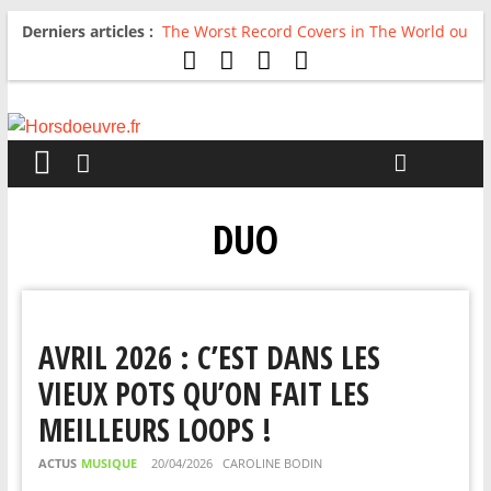
Derniers articles :
The Worst Record Covers in The World ou
Comment rire du pire
Avril 2026 : C’est dans les vieux pots
qu’on fait les meilleurs loops !
Salvaation : Electro Ladyland
For The First Time, Again : Tyler Ballgame
plie le game
Radio HDO #54 : Just be Good
DUO
AVRIL 2026 : C’EST DANS LES
VIEUX POTS QU’ON FAIT LES
MEILLEURS LOOPS !
ACTUS
MUSIQUE
20/04/2026
CAROLINE BODIN