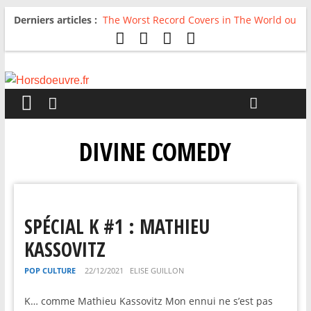
Derniers articles :
The Worst Record Covers in The World ou
Comment rire du pire
Avril 2026 : C’est dans les vieux pots
qu’on fait les meilleurs loops !
Salvaation : Electro Ladyland
For The First Time, Again : Tyler Ballgame
plie le game
Radio HDO #54 : Just be Good
DIVINE COMEDY
SPÉCIAL K #1 : MATHIEU
KASSOVITZ
POP CULTURE
22/12/2021
ELISE GUILLON
K… comme Mathieu Kassovitz Mon ennui ne s’est pas