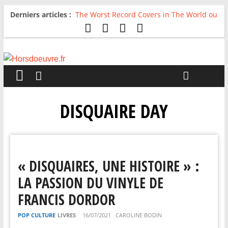
Derniers articles :
The Worst Record Covers in The World ou
Comment rire du pire
Avril 2026 : C’est dans les vieux pots
qu’on fait les meilleurs loops !
Salvaation : Electro Ladyland
For The First Time, Again : Tyler Ballgame
plie le game
Radio HDO #54 : Just be Good
DISQUAIRE DAY
« DISQUAIRES, UNE HISTOIRE » :
LA PASSION DU VINYLE DE
FRANCIS DORDOR
POP CULTURE
LIVRES
16/07/2021
CAROLINE BODIN