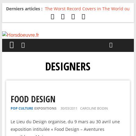
Derniers articles :
The Worst Record Covers in The World ou
Comment rire du pire
Avril 2026 : C’est dans les vieux pots
qu’on fait les meilleurs loops !
Salvaation : Electro Ladyland
For The First Time, Again : Tyler Ballgame
plie le game
Radio HDO #54 : Just be Good
DESIGNERS
FOOD DESIGN
POP CULTURE
EXPOSITIONS
30/03/2011
CAROLINE BODIN
Le Lieu du Design organise, du 9 mars au 30 avril une
exposition intitulée « Food Design – Aventures