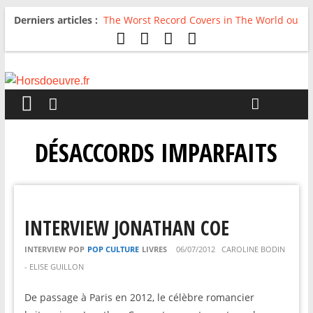
Derniers articles :
The Worst Record Covers in The World ou
Comment rire du pire
Avril 2026 : C’est dans les vieux pots
qu’on fait les meilleurs loops !
Salvaation : Electro Ladyland
For The First Time, Again : Tyler Ballgame
plie le game
Radio HDO #54 : Just be Good
DÉSACCORDS IMPARFAITS
INTERVIEW JONATHAN COE
INTERVIEW POP
POP CULTURE
LIVRES
06/07/2012
CAROLINE BODIN
- ELISE GUILLON
De passage à Paris en 2012, le célèbre romancier