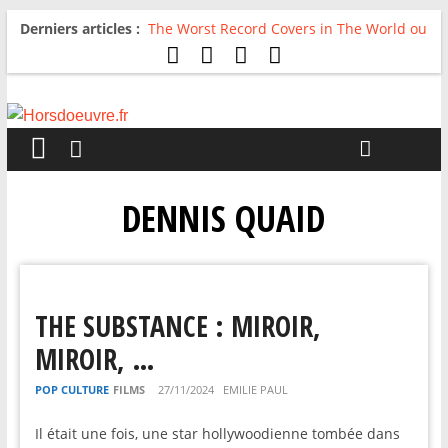
Derniers articles :
The Worst Record Covers in The World ou
Comment rire du pire
Avril 2026 : C’est dans les vieux pots
qu’on fait les meilleurs loops !
Salvaation : Electro Ladyland
For The First Time, Again : Tyler Ballgame
plie le game
Radio HDO #54 : Just be Good
DENNIS QUAID
THE SUBSTANCE : MIROIR,
MIROIR, …
POP CULTURE
FILMS
27/11/2024
EMILIE PAUL
Il était une fois, une star hollywoodienne tombée dans