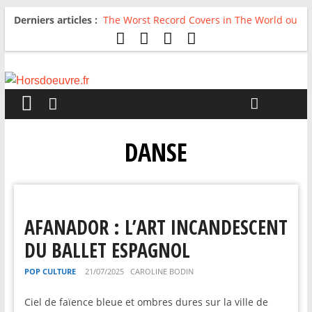
Derniers articles :
The Worst Record Covers in The World ou
Comment rire du pire
Avril 2026 : C’est dans les vieux pots
qu’on fait les meilleurs loops !
Salvaation : Electro Ladyland
For The First Time, Again : Tyler Ballgame
plie le game
Radio HDO #54 : Just be Good
DANSE
AFANADOR : L’ART INCANDESCENT
DU BALLET ESPAGNOL
POP CULTURE
21/07/2025
CAROLINE BODIN
Ciel de faïence bleue et ombres dures sur la ville de