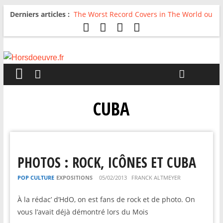
Derniers articles :
The Worst Record Covers in The World ou
Comment rire du pire
Avril 2026 : C’est dans les vieux pots
qu’on fait les meilleurs loops !
Salvaation : Electro Ladyland
For The First Time, Again : Tyler Ballgame
plie le game
Radio HDO #54 : Just be Good
CUBA
PHOTOS : ROCK, ICÔNES ET CUBA
POP CULTURE
EXPOSITIONS
05/02/2013
FRANCK ALTMEYER
À la rédac’ d’HdO, on est fans de rock et de photo. On
vous l’avait déjà démontré lors du Mois