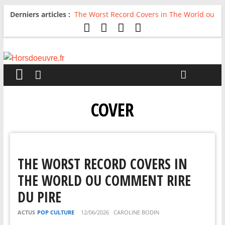
Derniers articles :
The Worst Record Covers in The World ou
Comment rire du pire
Avril 2026 : C’est dans les vieux pots
qu’on fait les meilleurs loops !
Salvaation : Electro Ladyland
For The First Time, Again : Tyler Ballgame
plie le game
Radio HDO #54 : Just be Good
COVER
THE WORST RECORD COVERS IN
THE WORLD OU COMMENT RIRE
DU PIRE
ACTUS
POP CULTURE
12/06/2026
CAROLINE BODIN