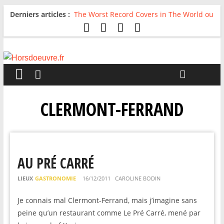
Derniers articles :
The Worst Record Covers in The World ou
Comment rire du pire
Avril 2026 : C’est dans les vieux pots
qu’on fait les meilleurs loops !
Salvaation : Electro Ladyland
For The First Time, Again : Tyler Ballgame
plie le game
Radio HDO #54 : Just be Good
CLERMONT-FERRAND
AU PRÉ CARRÉ
LIEUX
GASTRONOMIE
16/12/2011
CAROLINE BODIN
Je connais mal Clermont-Ferrand, mais j’imagine sans
peine qu’un restaurant comme Le Pré Carré, mené par