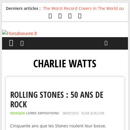
Derniers articles :
The Worst Record Covers in The World ou
Comment rire du pire
Avril 2026 : C’est dans les vieux pots
qu’on fait les meilleurs loops !
Salvaation : Electro Ladyland
For The First Time, Again : Tyler Ballgame
plie le game
Radio HDO #54 : Just be Good
CHARLIE WATTS
ROLLING STONES : 50 ANS DE
ROCK
MUSIQUE
LIVRES
EXPOSITIONS
06/07/2012
ELISE GUILLON
Cinquante ans que les Stones roulent leur bosse,