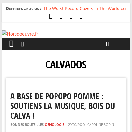
Derniers articles :
The Worst Record Covers in The World ou
Comment rire du pire
Avril 2026 : C’est dans les vieux pots
qu’on fait les meilleurs loops !
Salvaation : Electro Ladyland
For The First Time, Again : Tyler Ballgame
plie le game
Radio HDO #54 : Just be Good
CALVADOS
A BASE DE POPOPO POMME :
SOUTIENS LA MUSIQUE, BOIS DU
CALVA !
BONNES BOUTEILLES
OENOLOGIE
29/09/2020
CAROLINE BODIN