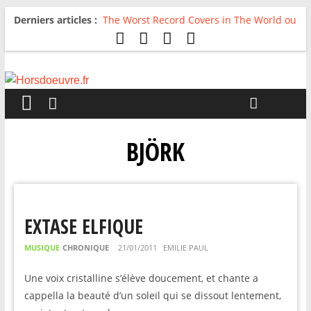
Derniers articles :
The Worst Record Covers in The World ou
Comment rire du pire
Avril 2026 : C’est dans les vieux pots
qu’on fait les meilleurs loops !
Salvaation : Electro Ladyland
For The First Time, Again : Tyler Ballgame
plie le game
Radio HDO #54 : Just be Good
BJÖRK
EXTASE ELFIQUE
MUSIQUE
CHRONIQUE
21/01/2011
EMILIE PAUL
Une voix cristalline s’élève doucement, et chante a
cappella la beauté d’un soleil qui se dissout lentement,