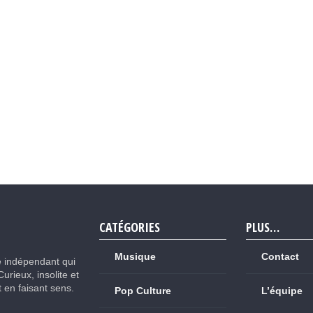
CATÉGORIES
PLUS…
Musique
Contact
e indépendant qui
Curieux, insolite et
ut en faisant sens.
Pop Culture
L’équipe