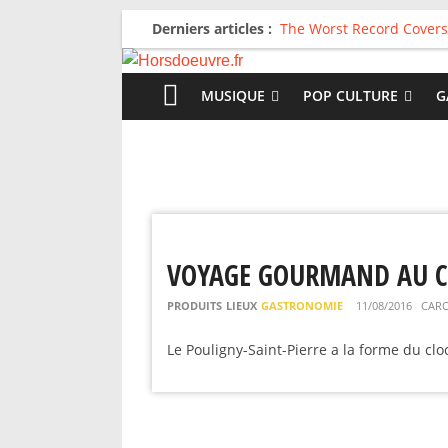
Derniers articles :
The Worst Record Covers
Avril 2026 : C’est dans le
Salvaation : Electro Lady
For The First Time, Again
MUSIQUE
POP CULTURE
G
Radio HDO #54 : Just be
VOYAGE GOURMAND AU C
PRODUITS
LIEUX
GASTRONOMIE
11/08/2016
CARO
Le Pouligny-Saint-Pierre a la forme du cloc