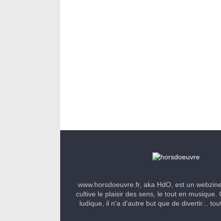
www.horsdoeuvre.fr, aka HdO, est un webzin
cultive le plaisir des sens, le tout en musique. 
ludique, il n'a d'autre but que de divertir... to