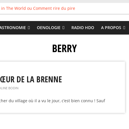
 in The World ou Comment rire du pire
s vieux pots qu’on fait les meilleurs loops !
land
 : Tyler Ballgame plie le game
ASTRONOMIE
OENOLOGIE
RADIO HDO
A PROPOS
 Good
BERRY
ŒUR DE LA BRENNE
LINE BODIN
her du village où il a vu le jour, c’est bien connu ! Sauf