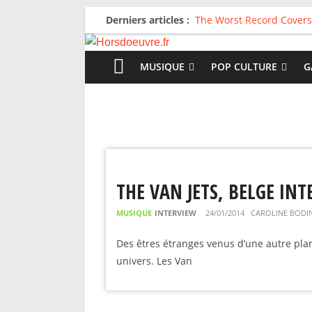
Derniers articles :
The Worst Record Covers
Avril 2026 : C’est dans le
Salvaation : Electro Lady
For The First Time, Again
MUSIQUE
POP CULTURE
G
Radio HDO #54 : Just be
THE VAN JETS, BELGE IN
MUSIQUE
INTERVIEW
24/01/2014
CAROLINE BODI
Des êtres étranges venus d’une autre planè
univers. Les Van