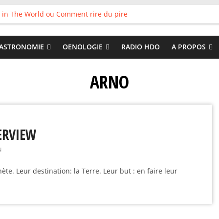
 in The World ou Comment rire du pire
s vieux pots qu’on fait les meilleurs loops !
land
 : Tyler Ballgame plie le game
ASTRONOMIE
OENOLOGIE
RADIO HDO
A PROPOS
 Good
ARNO
TERVIEW
N
te. Leur destination: la Terre. Leur but : en faire leur