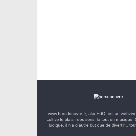
www.horsdoeuvre.fr, aka HdO, est un webzin
cultive le plaisir des sens, le tout en musique. 
ludique, il n'a d'autre but que de divertir... to