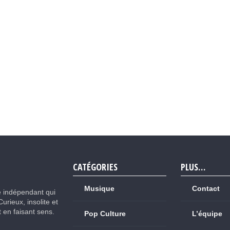
CATÉGORIES
PLUS…
Musique
Contact
e indépendant qui
Curieux, insolite et
ut en faisant sens.
Pop Culture
L’équipe