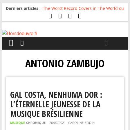
Derniers articles :
The Worst Record Covers in The World ou
Comment rire du pire
Avril 2026 : C’est dans les vieux pots
qu’on fait les meilleurs loops !
Salvaation : Electro Ladyland
For The First Time, Again : Tyler Ballgame
plie le game
Radio HDO #54 : Just be Good
ANTONIO ZAMBUJO
GAL COSTA, NENHUMA DOR :
L’ÉTERNELLE JEUNESSE DE LA
MUSIQUE BRÉSILIENNE
MUSIQUE
CHRONIQUE
26/02/2021
CAROLINE BODIN