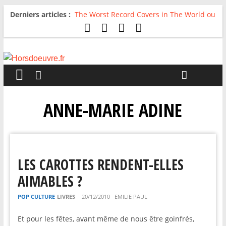
Derniers articles :
The Worst Record Covers in The World ou
Comment rire du pire
Avril 2026 : C’est dans les vieux pots
qu’on fait les meilleurs loops !
Salvaation : Electro Ladyland
For The First Time, Again : Tyler Ballgame
plie le game
Radio HDO #54 : Just be Good
ANNE-MARIE ADINE
LES CAROTTES RENDENT-ELLES
AIMABLES ?
POP CULTURE
LIVRES
20/12/2010
EMILIE PAUL
Et pour les fêtes, avant même de nous être goinfrés,