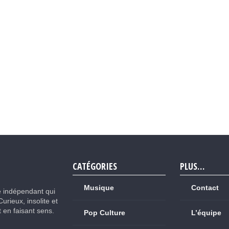
CATÉGORIES
PLUS…
Musique
Contact
e indépendant qui
Curieux, insolite et
ut en faisant sens.
Pop Culture
L’équipe