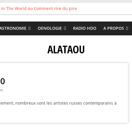
 in The World ou Comment rire du pire
s vieux pots qu’on fait les meilleurs loops !
land
 : Tyler Ballgame plie le game
ASTRONOMIE
OENOLOGIE
RADIO HDO
A PROPOS
 Good
ALATAOU
LO
IN
uement, nombreux sont les artistes russes contemporains à