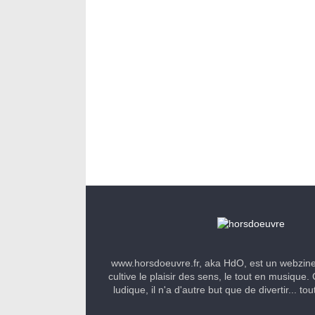
www.horsdoeuvre.fr, aka HdO, est un webzin
cultive le plaisir des sens, le tout en musique. 
ludique, il n'a d'autre but que de divertir... to