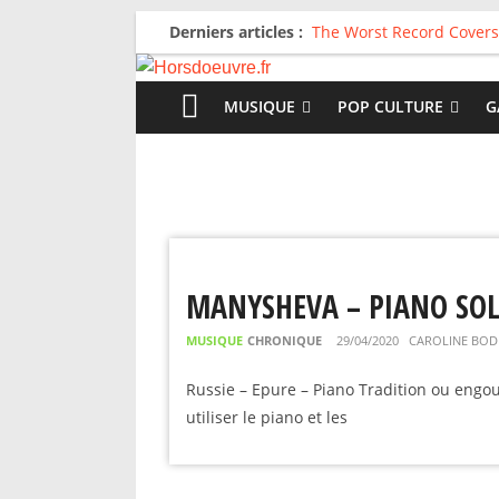
Derniers articles :
The Worst Record Covers
Avril 2026 : C’est dans le
Salvaation : Electro Lady
For The First Time, Again
MUSIQUE
POP CULTURE
G
Radio HDO #54 : Just be
MANYSHEVA – PIANO SO
MUSIQUE
CHRONIQUE
29/04/2020
CAROLINE BOD
Russie – Epure – Piano Tradition ou engo
utiliser le piano et les