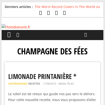
Derniers articles :
The Worst Record Covers in The World ou
Comment rire du pire
Avril 2026 : C’est dans les vieux pots
qu’on fait les meilleurs loops !
Salvaation : Electro Ladyland
For The First Time, Again : Tyler Ballgame
plie le game
Radio HDO #54 : Just be Good
CHAMPAGNE DES FÉES
LIMONADE PRINTANIÈRE *
GASTRONOMIE
RECETTES
11/06/2015
NADIA TELES
Le soleil est de retour qui guide nos pas vers le dehors.
Pour cette nouvelle recette, nous vous proposons d’aller