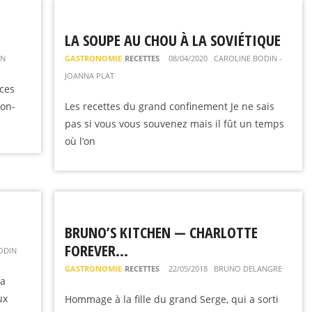
LA SOUPE AU CHOU À LA SOVIÉTIQUE
IN
GASTRONOMIE
RECETTES
08/04/2020
CAROLINE BODIN -
JOANNA PLAT
ces
con-
Les recettes du grand confinement Je ne sais
pas si vous vous souvenez mais il fût un temps
où l’on
BRUNO’S KITCHEN — CHARLOTTE
FOREVER…
ODIN
GASTRONOMIE
RECETTES
22/05/2018
BRUNO DELANGRE
La
ux
Hommage à la fille du grand Serge, qui a sorti