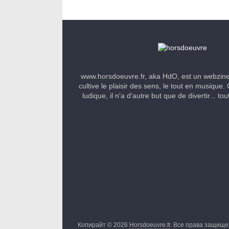
www.horsdoeuvre.fr, aka HdO, est un webzin
cultive le plaisir des sens, le tout en musique. 
ludique, il n'a d'autre but que de divertir... to
Копирайт © 2026
Horsdoeuvre.fr
. Все права защище