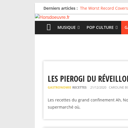
Derniers articles :
The Worst Record Covers
Avril 2026 : C’est dans le
Salvaation : Electro Lady
For The First Time, Again
MUSIQUE
POP CULTURE
G
Radio HDO #54 : Just be
LES PIEROGI DU RÉVEILL
GASTRONOMIE
RECETTES
21/12/2020
CAROLINE B
Les recettes du grand confinement Ah, Noël
supermarché où,