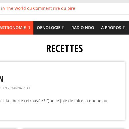
 in The World ou Comment rire du pire
s vieux pots qu’on fait les meilleurs loops !
land
 : Tyler Ballgame plie le game
ASTRONOMIE
OENOLOGIE
RADIO HDO
A PROPOS
 Good
RECETTES
ON
ODIN - JOANNA PLAT
, la liberté retrouvée ! Quelle joie de faire la queue au