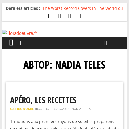
Derniers articles :
The Worst Record Covers in The World ou
Comment rire du pire
Avril 2026 : C’est dans les vieux pots
qu’on fait les meilleurs loops !
Salvaation : Electro Ladyland
For The First Time, Again : Tyler Ballgame
plie le game
Radio HDO #54 : Just be Good
АВТОР:
NADIA TELES
APÉRO, LES RECETTES
GASTRONOMIE
RECETTES
30/05/2014
NADIA TELES
Trinquons aux premiers rayons de soleil et préparons
de petites douceurs, soleils en pâte feuilletée, salade de