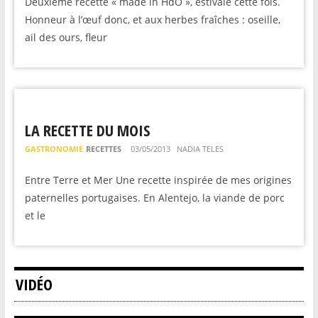
Deuxième recette « made in HdO », estivale cette fois.
Honneur à l’œuf donc, et aux herbes fraîches : oseille,
ail des ours, fleur
LA RECETTE DU MOIS
GASTRONOMIE
RECETTES
03/05/2013
NADIA TELES
Entre Terre et Mer Une recette inspirée de mes origines
paternelles portugaises. En Alentejo, la viande de porc
et le
VIDÉO