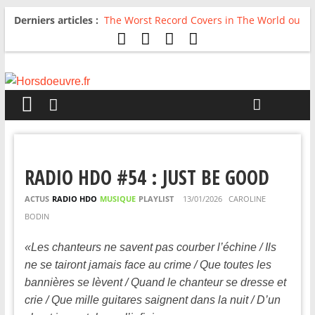
Derniers articles :
The Worst Record Covers in The World ou
Comment rire du pire
Avril 2026 : C’est dans les vieux pots
qu’on fait les meilleurs loops !
Salvaation : Electro Ladyland
For The First Time, Again : Tyler Ballgame
plie le game
Radio HDO #54 : Just be Good
RADIO HDO #54 : JUST BE GOOD
ACTUS
RADIO HDO
MUSIQUE
PLAYLIST
13/01/2026
CAROLINE
BODIN
«Les chanteurs ne savent pas courber l’échine / Ils
ne se tairont jamais face au crime / Que toutes les
bannières se lèvent / Quand le chanteur se dresse et
crie / Que mille guitares saignent dans la nuit / D’un