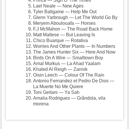
Prince — Sign O’ The Times
Lael Neale — New Ages
Tyler Ballgame — Help Me Out
Glenn Yarbrough — Let The World Go By
Meryem Aboulouafa — Horses
F.J McMahon — The Road Back Home
Matt Maltese — But Leaving Is
Chico Buarque — Rotativa
Worries And Other Plants — In Numbers
The James Hunter Six — Here And Now
Birds On A Wire — Smalltown Boy
Amal Murkus — La Ahad Yaalam
Khaled Al Reigh — Zannik
Oisin Leech — Colour Of The Rain
Antonio Fernandez et Pedro De Dios —
La Muerte No Me Quiere
Toni Geitani — Ya Sah
Amalia Rodrigues — Grândola, vila
morena