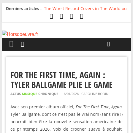
Derniers articles :
The Worst Record Covers in The World ou
Comment rire du pire
Avril 2026 : C’est dans les vieux pots
qu’on fait les meilleurs loops !
Salvaation : Electro Ladyland
For The First Time, Again : Tyler Ballgame
plie le game
Radio HDO #54 : Just be Good
FOR THE FIRST TIME, AGAIN :
TYLER BALLGAME PLIE LE GAME
ACTUS
MUSIQUE
CHRONIQUE
16/01/2026
CAROLINE BODIN
Avec son premier album officiel,
For The First Time, Again
,
Tyler Ballgame, dont ce n’est pas le vrai nom (sans rire !)
pourrait bien être la nouvelle sensation américaine de
ce printemps 2026. Voix de crooner suave à souhait,