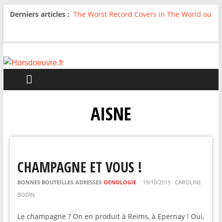
Derniers articles :
The Worst Record Covers in The World ou
Comment rire du pire
Avril 2026 : C’est dans les vieux pots
qu’on fait les meilleurs loops !
Salvaation : Electro Ladyland
For The First Time, Again : Tyler Ballgame
plie le game
Radio HDO #54 : Just be Good
AISNE
CHAMPAGNE ET VOUS !
BONNES BOUTEILLES
ADRESSES
OENOLOGIE
19/10/2015
CAROLINE
BODIN
Le champagne ? On en produit à Reims, à Epernay ! Oui,