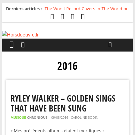
Derniers articles :
The Worst Record Covers in The World ou
Comment rire du pire
Avril 2026 : C’est dans les vieux pots
qu’on fait les meilleurs loops !
Salvaation : Electro Ladyland
For The First Time, Again : Tyler Ballgame
plie le game
Radio HDO #54 : Just be Good
2016
RYLEY WALKER – GOLDEN SINGS
THAT HAVE BEEN SUNG
MUSIQUE
CHRONIQUE
09/08/2016
CAROLINE BODIN
« Mes précédents albums étaient merdiques ».