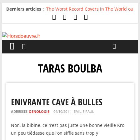
Derniers articles :
The Worst Record Covers in The World ou
Comment rire du pire
Avril 2026 : C’est dans les vieux pots
qu’on fait les meilleurs loops !
Salvaation : Electro Ladyland
For The First Time, Again : Tyler Ballgame
plie le game
Radio HDO #54 : Just be Good
TARAS BOULBA
ENIVRANTE CAVE À BULLES
ADRESSES
OENOLOGIE
04/10/2011
EMILIE PAUL
Non, la bibine, ce n’est pas juste une bonne vieille Kro
un peu tiédasse que l’on siffle sans trop y