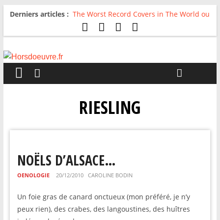
Derniers articles :
The Worst Record Covers in The World ou
Comment rire du pire
Avril 2026 : C’est dans les vieux pots
qu’on fait les meilleurs loops !
Salvaation : Electro Ladyland
For The First Time, Again : Tyler Ballgame
plie le game
Radio HDO #54 : Just be Good
RIESLING
NOËLS D’ALSACE…
OENOLOGIE
20/12/2010
CAROLINE BODIN
Un foie gras de canard onctueux (mon préféré, je n’y
peux rien), des crabes, des langoustines, des huîtres