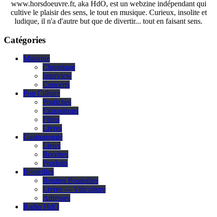
www.horsdoeuvre.fr, aka HdO, est un webzine indépendant qui
cultive le plaisir des sens, le tout en musique. Curieux, insolite et
ludique, il n'a d'autre but que de divertir... tout en faisant sens.
Catégories
Musique
Chronique
Interview
Concerts
Pop Culture
Postiches
Expositions
Films
Livres
Gastronomie
Lieux
Recettes
Produits
Bouteilles
Bonnes Bouteilles
Livres — Viticulture
Adresses
Radio HdO