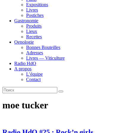
Expositions
Livres
Postiches
Gastronomie
Produits
Lieux
Recettes
Oenologie
Bonnes Bouteilles
Adresses
Livres — Viticulture
Radio HdO
A propos
L’équipe
Contact
moe tucker
Radio HdO #25 : Rock’n girls