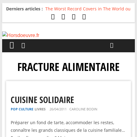
Derniers articles :
The Worst Record Covers in The World ou
Comment rire du pire
Avril 2026 : C’est dans les vieux pots
qu’on fait les meilleurs loops !
Salvaation : Electro Ladyland
For The First Time, Again : Tyler Ballgame
plie le game
Radio HDO #54 : Just be Good
FRACTURE ALIMENTAIRE
CUISINE SOLIDAIRE
POP CULTURE
LIVRES
26/04/2011
CAROLINE BODIN
Préparer un fond de tarte, accommoder les restes,
connaître les grands classiques de la cuisine familiale…