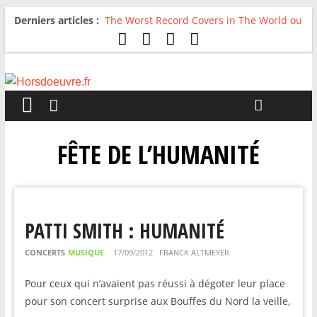
Derniers articles :
The Worst Record Covers in The World ou
Comment rire du pire
Avril 2026 : C’est dans les vieux pots
qu’on fait les meilleurs loops !
Salvaation : Electro Ladyland
For The First Time, Again : Tyler Ballgame
plie le game
Radio HDO #54 : Just be Good
FÊTE DE L’HUMANITÉ
PATTI SMITH : HUMANITÉ
CONCERTS
MUSIQUE
17/09/2012
FRANCK ALTMEYER
Pour ceux qui n’avaient pas réussi à dégoter leur place
pour son concert surprise aux Bouffes du Nord la veille,