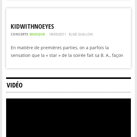
KIDWITHNOEYES
CONCERTS
MUSIQUE
18/03/2011
ELISE GUILLON
En matière de premières parties, on a parfois la
sensation que la « star » de la soirée fait sa B. A., façon
VIDÉO