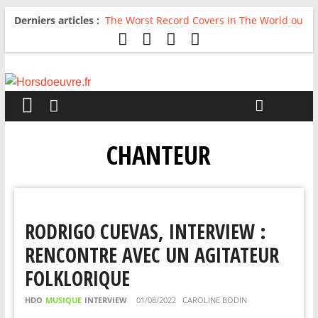
Derniers articles :
The Worst Record Covers in The World ou
Comment rire du pire
Avril 2026 : C’est dans les vieux pots
qu’on fait les meilleurs loops !
Salvaation : Electro Ladyland
For The First Time, Again : Tyler Ballgame
plie le game
Radio HDO #54 : Just be Good
CHANTEUR
RODRIGO CUEVAS, INTERVIEW :
RENCONTRE AVEC UN AGITATEUR
FOLKLORIQUE
HDO
MUSIQUE
INTERVIEW
01/08/2022
CAROLINE BODIN