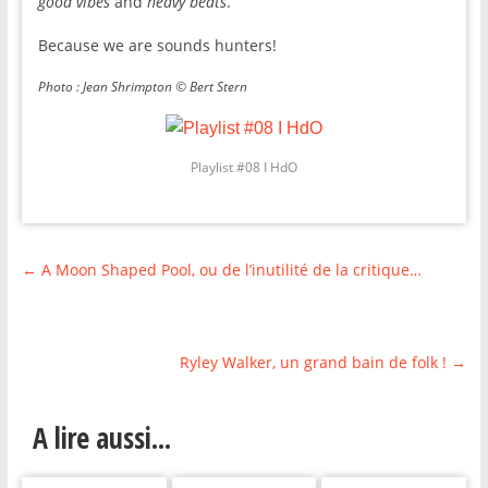
good vibes
and
heavy beats
.
Because we are sounds hunters!
Photo : Jean Shrimpton © Bert Stern
Playlist #08 I HdO
←
A Moon Shaped Pool, ou de l’inutilité de la critique…
Ryley Walker, un grand bain de folk !
→
A lire aussi...