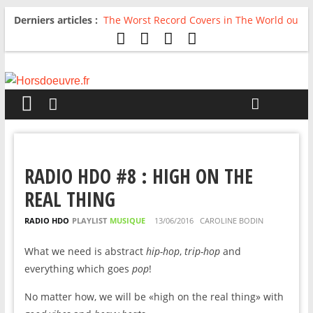
Derniers articles :
The Worst Record Covers in The World ou
Comment rire du pire
Avril 2026 : C’est dans les vieux pots
qu’on fait les meilleurs loops !
Salvaation : Electro Ladyland
For The First Time, Again : Tyler Ballgame
plie le game
Radio HDO #54 : Just be Good
RADIO HDO #8 : HIGH ON THE
REAL THING
RADIO HDO
PLAYLIST
MUSIQUE
13/06/2016
CAROLINE BODIN
What we need is abstract
hip-hop
,
trip-hop
and
everything which goes
pop
!
No matter how, we will be «high on the real thing» with