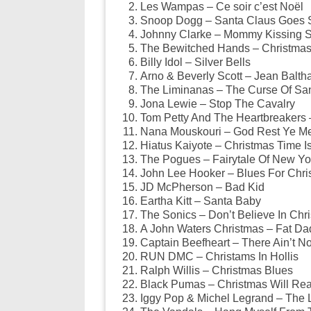
Les Wampas – Ce soir c’est Noël
Snoop Dogg – Santa Claus Goes S
Johnny Clarke – Mommy Kissing S
The Bewitched Hands – Christmas
Billy Idol – Silver Bells
Arno & Beverly Scott – Jean Balth
The Liminanas – The Curse Of Sa
Jona Lewie – Stop The Cavalry
Tom Petty And The Heartbreakers 
Nana Mouskouri – God Rest Ye M
Hiatus Kaiyote – Christmas Time I
The Pogues – Fairytale Of New Yo
John Lee Hooker – Blues For Chri
JD McPherson – Bad Kid
Eartha Kitt – Santa Baby
The Sonics – Don’t Believe In Chr
A John Waters Christmas – Fat Da
Captain Beefheart – There Ain’t 
RUN DMC – Christams In Hollis
Ralph Willis – Christmas Blues
Black Pumas – Christmas Will Rea
Iggy Pop & Michel Legrand – The 