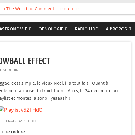
 in The World ou Comment rire du pire
s vieux pots qu’on fait les meilleurs loops !
land
 : Tyler Ballgame plie le game
ASTRONOMIE
OENOLOGIE
RADIO HDO
A PROPOS
 Good
OWBALL EFFECT
LINE BODIN
ggae, c’est simple, le vieux Noël, il a tout fait ! Quant à
s seulement à cause du froid, hum… Alors, le 24 décembre au
aylist et montez la sono : yeaaaah !
Playlist #52 I HdO
t une ordure