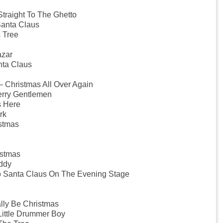
traight To The Ghetto
anta Claus
 Tree
azar
nta Claus
– Christmas All Over Again
erry Gentlemen
s Here
rk
stmas
istmas
ddy
No Santa Claus On The Evening Stage
lly Be Christmas
Little Drummer Boy