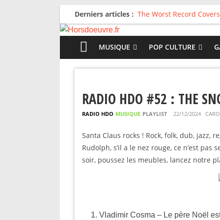
Derniers articles :
The Worst Record Covers
Avril 2026 : C’est dans le
Salvaation : Electro Lady
For The First Time, Again
MUSIQUE
POP CULTURE
G
Radio HDO #54 : Just be
RADIO HDO #52 : THE SN
RADIO HDO
MUSIQUE
PLAYLIST
22/12/2024
CARO
Santa Claus rocks ! Rock, folk, dub, jazz, re
Rudolph, s’il a le nez rouge, ce n’est pa
soir, poussez les meubles, lancez notre pl
Vladimir Cosma – Le père Noël es