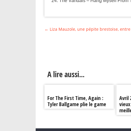
The Vandals – Hang Myself From 
←
Liza Mauzole, une pépite brestoise, entre 
A lire aussi...
For The First Time, Again :
Avril
Tyler Ballgame plie le game
vieux
meill