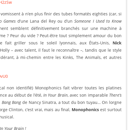
iH2zSw
omissent à n’en plus finir des tubes formatés eighties (car, si
éo Games
d’une Lana del Rey ou d’un
Someone I Used to Know
rement semblent définitivement branchés sur une machine à
isme ? Peur du vide ? Peut-être tout simplement amour du bon
 fait griller sous le soleil lyonnais, aux États-Unis,
Nick
lly – avec talent, il faut le reconnaître –, tandis que le style
dérant, à mi-chemin entre les Kinks, The Animals, et autres
0vU0
al non identifié) Monophonics fait vibrer toutes les platines
ance au début de l’été,
In Your Brain
, avec son imparable
There’s
u
Bang Bang
de Nancy Sinatra, a tout du bon tuyau… On lorgne
ge Clinton, c’est vrai, mais au final,
Monophonics
est surtout
musical.
In Your Brain !