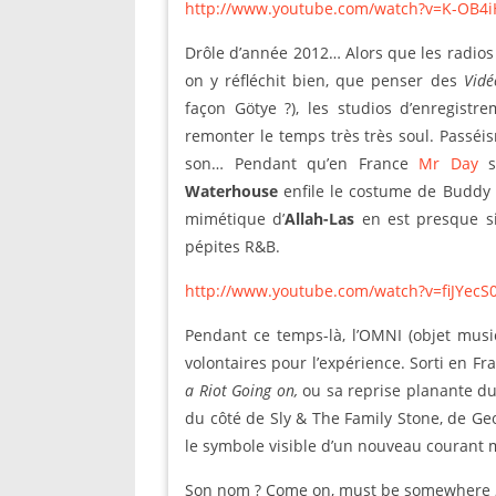
http://www.youtube.com/watch?v=K-OB4
Drôle d’année 2012… Alors que les radios v
on y réfléchit bien, que penser des
Vid
façon Götye ?), les studios d’enregist
remonter le temps très très soul. Passé
son… Pendant qu’en France
Mr Day
se
Waterhouse
enfile le costume de Buddy Ho
mimétique d’
Allah-Las
en est presque si
pépites R&B.
http://www.youtube.com/watch?v=fiJYecS
Pendant ce temps-là, l’OMNI (objet music
volontaires pour l’expérience. Sorti en Fr
a Riot Going on,
ou sa reprise planante d
du côté de Sly & The Family Stone, de Geor
le symbole visible d’un nouveau courant 
Son nom ? Come on, must be somewhere