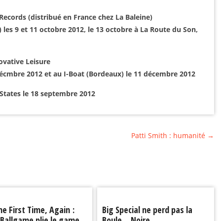
ecords (distribué en France chez La Baleine)
 les 9 et 11 octobre 2012, le 13 octobre à La Route du Son,
ovative Leisure
5 décmbre 2012 et au I-Boat (Bordeaux) le 11 décembre 2012
 States le 18 septembre 2012
Patti Smith : humanité
→
he First Time, Again :
Big Special ne perd pas la
 Ballgame plie le game
Boule… Noire