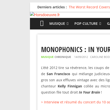
Derniers articles :
The Worst Record Covers
Avril 2026 : C’est dans le
Salvaation : Electro Lady
For The First Time, Again
MUSIQUE
POP CULTURE
G
Radio HDO #54 : Just be
MONOPHONICS : IN YOUR
MUSIQUE
CHRONIQUE
14/09/2012
CAROLINE BOD
L’été 2012 tire sa révérence, les coups d
de
San Francisco
qui mélange judicieu
gros son aux effluves vintage avec des li
chanteur
Kelly Finnigan
collée au micro
question file tout droit
In Your Brain
!
> Interview et résumé du concert du 10 o