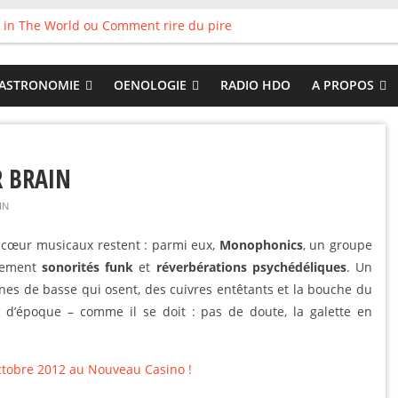
 in The World ou Comment rire du pire
s vieux pots qu’on fait les meilleurs loops !
land
 : Tyler Ballgame plie le game
ASTRONOMIE
OENOLOGIE
RADIO HDO
A PROPOS
 Good
 BRAIN
IN
e cœur musicaux restent : parmi eux,
Monophonics
, un groupe
sement
sonorités funk
et
réverbérations psychédéliques
. Un
gnes de basse qui osent, des cuivres entêtants et la bouche du
 d’époque – comme il se doit : pas de doute, la galette en
ctobre 2012 au Nouveau Casino !