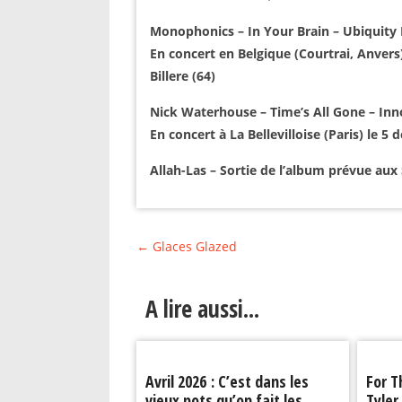
Monophonics – In Your Brain – Ubiquity R
En concert en Belgique (Courtrai, Anvers)
Billere (64)
Nick Waterhouse – Time’s All Gone – Inn
En concert à La Bellevilloise (Paris) le 
Allah-Las – Sortie de l’album prévue aux
←
Glaces Glazed
A lire aussi...
Avril 2026 : C’est dans les
For T
vieux pots qu’on fait les
Tyler